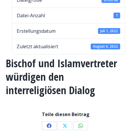
Dateigröße
Datei-Anzahl
1
Erstellungsdatum
Juli 1, 2022
Zuletzt aktualisiert
August 6, 2022
Bischof und Islamvertreter
würdigen den
interreligiösen Dialog
Teile diesen Beitrag
Share
Share
Share