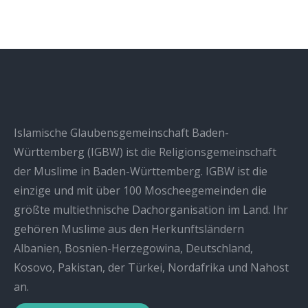
on
on
on
Facebook
X
WhatsApp
Islamische Glaubensgemeinschaft Baden-
Württemberg (IGBW) ist die Religionsgemeinschaft
der Muslime in Baden-Württemberg. IGBW ist die
einzige und mit über 100 Moscheegemeinden die
größte multiethnische Dachorganisation im Land. Ihr
gehören Muslime aus den Herkunftsländern
Albanien, Bosnien-Herzegowina, Deutschland,
Kosovo, Pakistan, der Türkei, Nordafrika und Nahost
an.