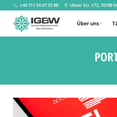
+49 711 50 07 33 88
Ulmer Str. 172, 70188 
Über uns
T
PORT