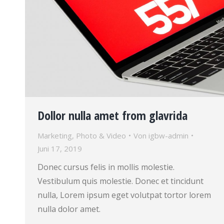
Dollor nulla amet from glavrida
Marketing
,
Photo & Video
Von
igbw-admin
Juni 17, 2019
Donec cursus felis in mollis molestie.
Vestibulum quis molestie. Donec et tincidunt
nulla, Lorem ipsum eget volutpat tortor lorem
nulla dolor amet.