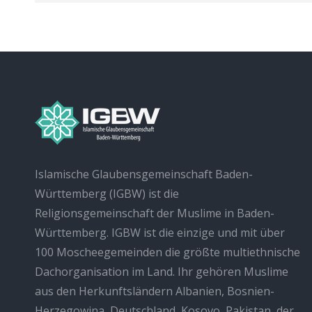
Islamische Glaubensgemeinschaft Baden-
Württemberg (IGBW) ist die
Religionsgemeinschaft der Muslime in Baden-
Württemberg. IGBW ist die einzige und mit über
100 Moscheegemeinden die größte multiethnische
Dachorganisation im Land. Ihr gehören Muslime
aus den Herkunftsländern Albanien, Bosnien-
Herzegowina, Deutschland, Kosovo, Pakistan, der