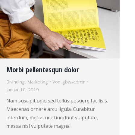
Morbi pellentesqun dolor
Branding
,
Marketing
Von
igbw-admin
Januar 10, 2019
Nam suscipit odio sed tellus posuere facilisis.
Maecenas ornare arcu ligula. Curabitur
interdum, metus nec tincidunt vulputate,
massa nisl vulputate magna!