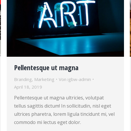
Pellentesque ut magna
Branding
,
Marketing
Von
igbw-admin
April 18, 2019
Pellentesque ut magna ultricies, volutpat
tellus sagittis dictum! In sollicitudin, nisl eget
ultrices pharetra, lorem ligula tincidunt mi, vel
commodo mi lectus eget dolor.